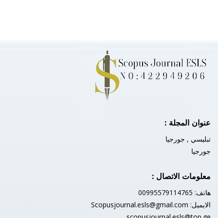
عنوان المجلة :
تبليسي , جورجيا
جورجيا
معلومات الاتصال :
هاتف: 00995579114765
الايميل:
Scopusjournal.esls@gmail.com
scopusjournal.esls@top.ge