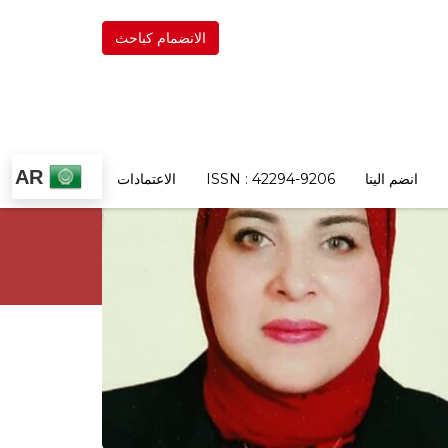
الانضمام كباحث
AR
انضم الينا
ISSN : 42294-9206
الاعتمادات